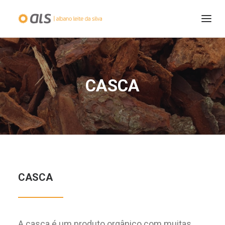
CASCA
253 509 060
CASCA
PORTUGUESE
A casca é um produto orgânico com muitas